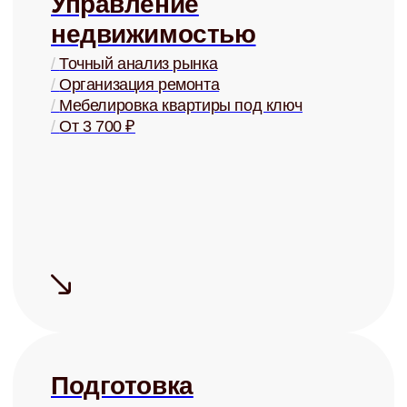
Купля и
продажа
/
Оценка стоимости
/
Поиск покупателей
/
Проверка юр. чистоты
/
От 2% от стоимости
+