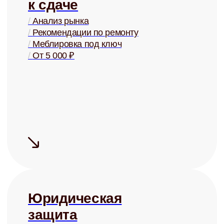
Сдаём быстро
Средний срок
поиска
арендатора
— 5 дней
Сдаём дорого
На 15-20% дороже, чем могли бы
сдать Вы, за счёт правильной