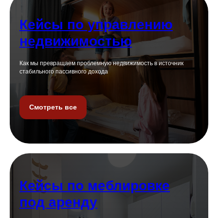
Кейсы по управлению
недвижимостью
Как мы превращаем проблемную недвижимость в источник
стабильного пассивного дохода
Смотреть все
Кейсы по меблировке
Что мы делаем для
под аренду
собственников?