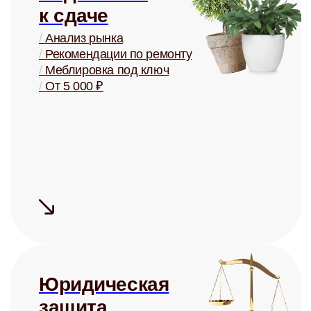
Купля и
продажа
/
Оценка стоимости
/
Поиск покупателей
/
Проверка юр. чистоты
/
От 2% от стоимости
+