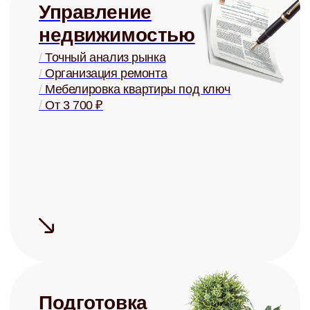
/
Меблировка под ключ
/
От 5 000 ₽
Юридическая
защита
/
Детально проработанные договоры
/
Представление в суде
/
Взыскание задолженностей
/
От 3 000 ₽