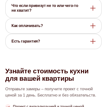
в проекте до начала работ.
15–20% от стоимости кухни. Сборку
Что если привезут не то или чего-то
выполняют наши специалисты с контролем
не хватит?
качества на каждом этапе.
Такое редко, но бывает. Недостающие
Как оплачивать?
или некорректные элементы заменяются
быстро и без доплат с вашей стороны.
Предоплата 50–60% после подписания
Есть гарантия?
договора. Способ – на выбор: перевод, СБП,
оплата по счёту. Остаток – после доставки
Да, 1 год при соблюдении правил
и проверки комплектации.
эксплуатации. Гарантийные вопросы
решаются через нас – быстрее,
Узнайте стоимость кухни
чем через сервисный центр сетевого
магазина.
для вашей квартиры
Отправьте замеры – получите проект с точной
ценой за 1 день. Бесплатно и без обязательств.
Проект с визуализацией и точной ценой