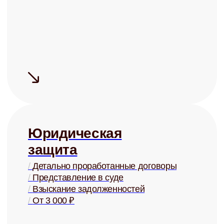
Сдаём быстро
Средний срок
поиска
арендатора
— 5 дней
Сдаём дорого