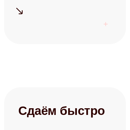
Готовы перестать
беспокоиться о своей
недвижимости?
Запишитесь на бесплатную
консультацию и узнайте о
возможностях управления
+7
Заполняя форму, я соглашаюсь с