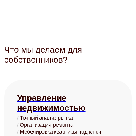
Подготовка
к сдаче
/
Анализ рынка
/
Рекомендации по ремонту
/
Меблировка под ключ
/
От 5 000 ₽
Юридическая
защита
/
Детально проработанные договоры
/
Представление в суде
/
Взыскание задолженностей
/
От 3 000 ₽