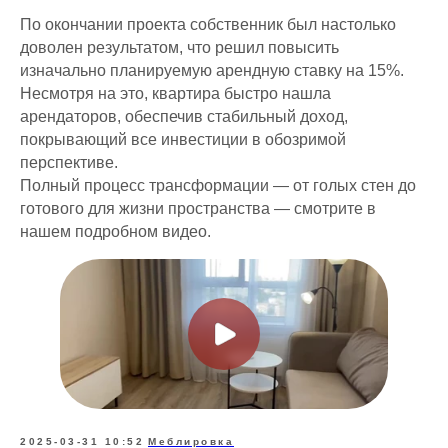
По окончании проекта собственник был настолько
доволен результатом, что решил повысить
Что мы делаем для
изначально планируемую арендную ставку на 15%.
собственников?
Несмотря на это, квартира быстро нашла
арендаторов, обеспечив стабильный доход,
покрывающий все инвестиции в обозримой
перспективе.
Управление
Полный процесс трансформации — от голых стен до
недвижимостью
готового для жизни пространства — смотрите в
/
Точный анализ рынка
/
Организация ремонта
нашем подробном видео.
/
Мебелировка квартиры под ключ
/
От 3 700 ₽
2025-03-31 10:52
Меблировка