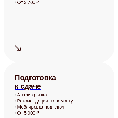
Купля и
продажа
/
Оценка стоимости
/
Поиск покупателей
/
Проверка юр. чистоты
/
От 2% от стоимости
+