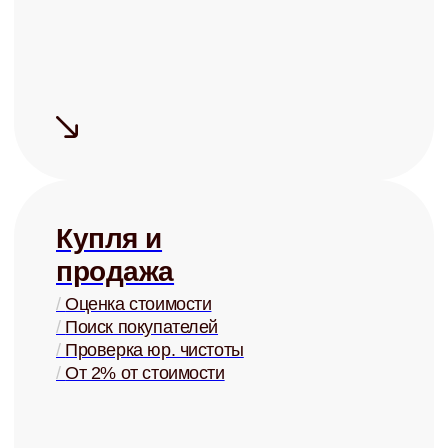
На 15-20% дороже, чем могли бы
сдать Вы, за счёт правильной
системы управления
Сдаём надёжно
Проверка арендаторов по
четырём параметрам
+ помощь в страховании
Узнать ценность Вашей квартиры