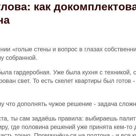
лова: как докомплектова
на
ии «голые стены и вопрос в глазах собственни
ну собранной.
ыла гардеробная. Уже была кухня с техникой, с
ван свет. То есть скелет квартиры был готов -
му что дополнять чужое решение - задача сложн
ста, ты сам задаёшь правила: выбираешь палит
ру, где половина решений уже принята кем-то д
асть точно. Промахнёшься на полтона - и вся к