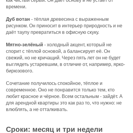
как чистый серый. Он даёт основу и не устаёт от
времени.
Дуб вотан
- тёплая древесина с выраженным
рисунком. Он приносит в интерьер природность и не
даёт таупу превратиться в офисную скуку.
Мятно-зелёный
- холодный акцент, который не
спорит с тёплой основой, а балансирует её. Он
свежий, но не кричащий. Через пять лет он не будет
выглядеть устаревшим, в отличие от, например, ярко-
бирюзового.
Сочетание получилось спокойное, тёплое и
современное. Оно не понравится только тем, кто
любит красное и чёрное. Всем остальным - зайдёт. А
для арендной квартиры это как раз то, что нужно: не
влюблять, а не отталкивать.
Сроки: месяц и три недели