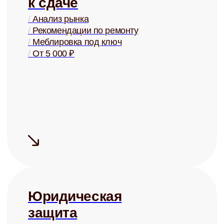
Средний срок
поиска
арендатора
— 5 дней
Сдаём дорого
На 15-20% дороже, чем могли бы
сдать Вы, за счёт правильной
системы управления