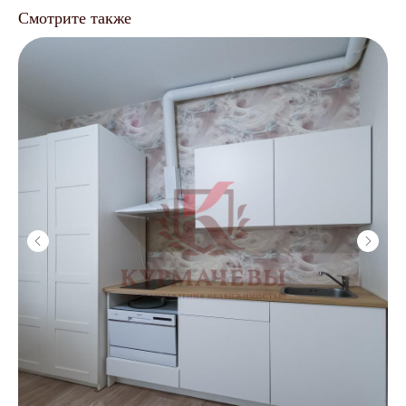
Управление
Смотрите также
недвижимостью
/
Точный анализ рынка
/
Организация ремонта
/
Мебелировка квартиры под ключ
/
От 3 700 ₽
Подготовка
к сдаче
/
Анализ рынка
/
Рекомендации по ремонту
/
Меблировка под ключ
/
От 5 000 ₽