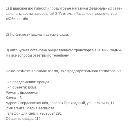
1) В шаговой доступности продуктовые магазины федеральных сетей,
салоны красоты, загородный SPA-отель «Раздолье», дом культуры
«Юбиленый».
2) По близости школа и детские сады.
3) Автобусная остановка общественного транспорта в 20 мин. ходьбы.
На все вопросы ответим по телефону.
Показ возможен в любое время, но с предварительного согласования.
Тип предложения: Аренда
Тип объекта: Дома
Ремонт: Евроремонт
Что мы делаем для
Комнат: 3
собственников?
Адрес: Свердловская обл, поселок Прохладный, ул Шаляпина, 11
Имя агента: Мария Касимова
Телефон для связи: 79090094291
Общая площадь: 115