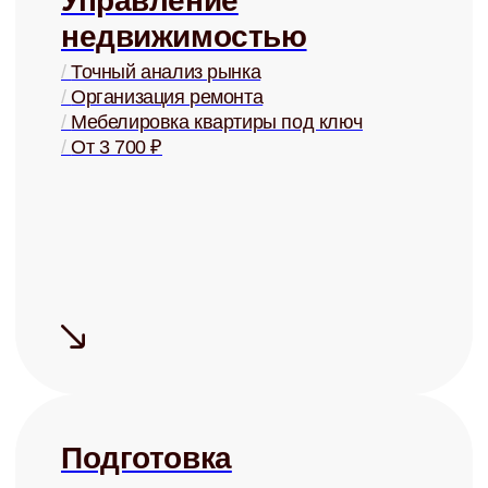
Купля и
продажа
/
Оценка стоимости
/
Поиск покупателей
/
Проверка юр. чистоты
/
От 2% от стоимости
+
Сдаём быстро