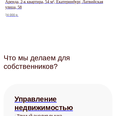
ый
Аренда, 2-к квартира, 54 м², Екатеринбург, Латвийская
Ар
улица, 58
Бе
24 000
р.
55 
+
Сдаём быстро
Средний срок
поиска
арендатора
— 5 дней