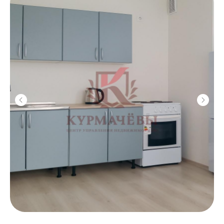
Юридическая
защита
/
Детально проработанные договоры
/
Представление в суде
/
Взыскание задолженностей
/
От 3 000 ₽
Купля и
продажа
/
Оценка стоимости
/
Поиск покупателей
/
Проверка юр. чистоты
/
От 2% от стоимости