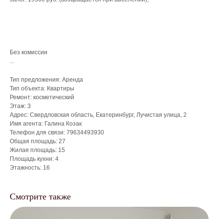
Без комиссии
...
Тип предложения: Аренда
Тип объекта: Квартиры
Подготовка
Ремонт: косметический
к сдаче
Этаж: 3
Адрес: Свердловская область, Екатеринбург, Лучистая улица, 2
/
Анализ рынка
/
Рекомендации по ремонту
Имя агента: Галина Козак
/
Меблировка под ключ
Телефон для связи: 79634493930
/
От 5 000 ₽
Общая площадь: 27
Жилая площадь: 15
Площадь кухни: 4
Этажность: 16
Смотрите также