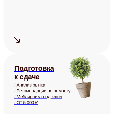
Сдаём быстро
Средний срок
поиска
арендатора
— 5 дней
Сдаём дорого