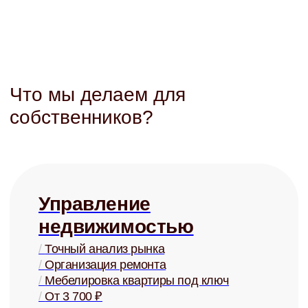
/
От 3 000 ₽
Купля и
продажа
/
Оценка стоимости
/
Поиск покупателей
/
Проверка юр. чистоты
/
От 2% от стоимости
+