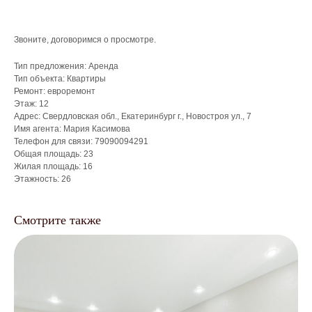
Звоните, договоримся о просмотре.
Что мы делаем для
Тип предложения: Аренда
Тип объекта: Квартиры
собственников?
Ремонт: евроремонт
Этаж: 12
Адрес: Свердловская обл., Екатеринбург г., Новостроя ул., 7
Имя агента: Мария Касимова
Телефон для связи: 79090094291
Управление
Общая площадь: 23
недвижимостью
Жилая площадь: 16
Этажность: 26
/
Точный анализ рынка
/
Организация ремонта
/
Мебелировка квартиры под ключ
/
От 3 700 ₽
Смотрите также