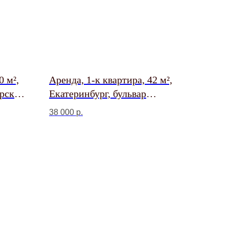
0 м²,
Аренда, 1-к квартира, 42 м²,
рская
Екатеринбург, бульвар
Владимира Белоглазова, 5
38 000
р.