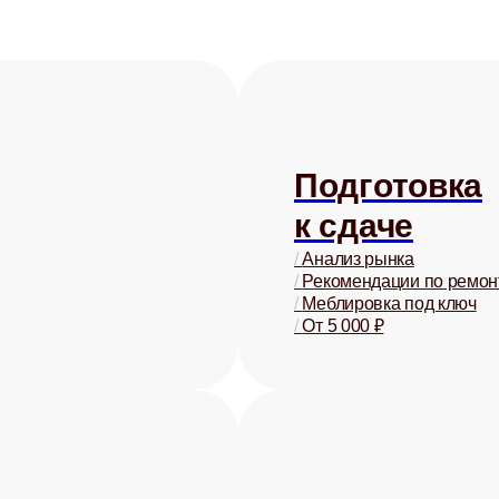
Подготовка
к сдаче
/
Анализ рынка
/
Рекомендации по ремон
/
Меблировка под ключ
/
От 5 000 ₽