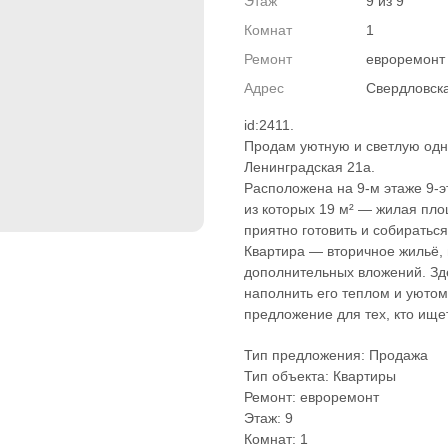
Этаж
9 из 9
Комнат
1
Ремонт
евроремонт
Адрес
Свердловска
id:2411.
Продам уютную и светлую одно
Ленинградская 21а.
Расположена на 9-м этаже 9-э
из которых 19 м² — жилая площ
приятно готовить и собиратьс
Квартира — вторичное жильё, 
дополнительных вложений. Зде
наполнить его теплом и уютом
предложение для тех, кто ище
Тип предложения: Продажа
Тип объекта: Квартиры
Ремонт: евроремонт
Этаж: 9
Комнат: 1