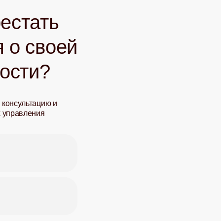
естать
 о своей
ости?
 консультацию и
х управления