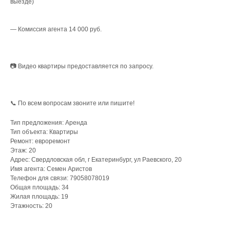
выезде)
— Комиссия агента 14 000 руб.
📷 Видео квартиры предоставляется по запросу.
Что мы делаем для
📞 По всем вопросам звоните или пишите!
собственников?
Тип предложения: Аренда
Тип объекта: Квартиры
Ремонт: евроремонт
Этаж: 20
Управление
Адрес: Свердловская обл, г Екатеринбург, ул Раевского, 20
Имя агента: Семен Аристов
недвижимостью
Телефон для связи: 79058078019
/
Точный анализ рынка
Общая площадь: 34
/
Организация ремонта
Жилая площадь: 19
/
Мебелировка квартиры под ключ
Этажность: 20
/
От 3 700 ₽