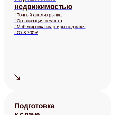
+
Сдаём быстро
Средний срок
поиска
арендатора
— 5 дней