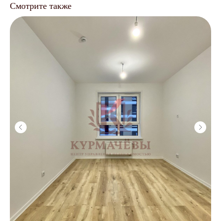
Смотрите также
Подготовка
к сдаче
/
Анализ рынка
/
Рекомендации по ремонту
/
Меблировка под ключ
/
От 5 000 ₽