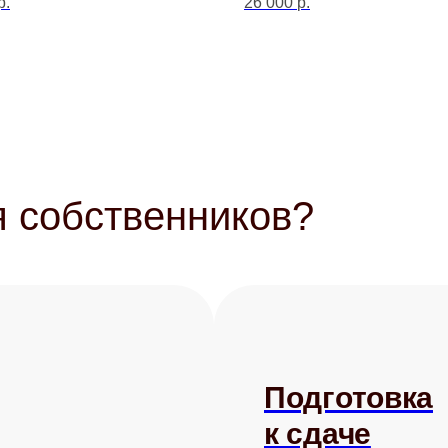
р.
26 000
р.
 собственников?
Подготовка
к сдаче