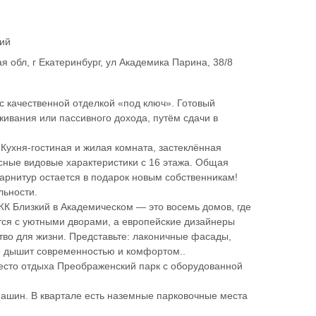
кий
я обл, г Екатеринбург, ул Академика Парина, 38/8
с качественной отделкой «под ключ». Готовый
ивания или пассивного дохода, путём сдачи в
Кухня-гостиная и жилая комната, застеклённая
асные видовые характеристики с 16 этажа. Общая
гарнитур остается в подарок новым собственникам!
льности.
К Близкий в Академическом — это восемь домов, где
тся с уютными дворами, а европейские дизайнеры
тво для жизни. Представьте: лаконичные фасады,
 дышит современностью и комфортом..
есто отдыха Преображенский парк с оборудованной
машин. В квартале есть наземные парковочные места