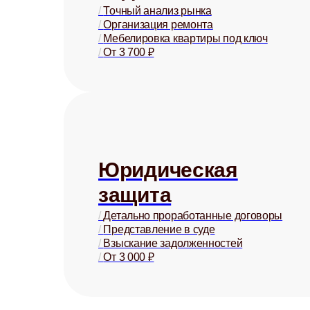
/
Точный анализ рынка
/
Организация ремонта
/
Мебелировка квартиры под ключ
/
От 3 700 ₽
Юридическая
защита
/
Детально проработанные договоры
/
Представление в суде
/
Взыскание задолженностей
/
От 3 000 ₽