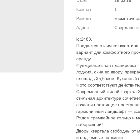
Этаж
16 из 16
Комнат
1
Ремонт
косметичес
Адрес
Свердловска
id:2483.
Продается отличная квартира 
вариант для комфортного прож
аренду.
Функциональная планировка - 
лоджия, окна во двору, прекр
площадь 35,6 кв.м. Кухонный 
Фото соответствуют действите
Современный жилой квартал Ж
стильная архитектура сочетае
создали настоящее пространс
гармоничный ландшафт — всё
Рядом трамвайное кольцо и м
набережной!
Дворы квартала свободны от 
и подземные паркинги.