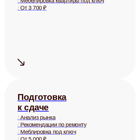
/
Проверка юр. чистоты
/
От 2% от стоимости
+
Сдаём быстро
Средний срок
поиска
арендатора