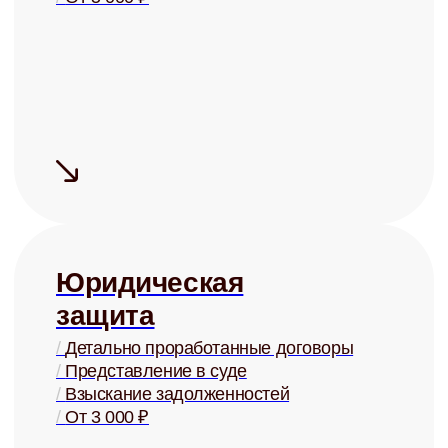
— 5 дней
Сдаём дорого
На 15-20% дороже, чем могли бы
сдать Вы, за счёт правильной
системы управления
Сдаём надёжно