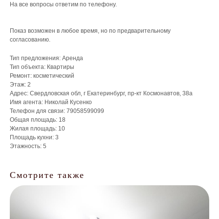
На все вопросы ответим по телефону.
Показ возможен в любое время, но по предварительному
согласованию.
Тип предложения: Аренда
Тип объекта: Квартиры
Ремонт: косметический
Этаж: 2
Адрес: Свердловская обл, г Екатеринбург, пр-кт Космонавтов, 38а
Имя агента: Николай Кусенко
Телефон для связи: 79058599099
Общая площадь: 18
Что мы делаем для
Жилая площадь: 10
собственников?
Площадь кухни: 3
Этажность: 5
Смотрите также
Управление
недвижимостью
/
Точный анализ рынка
/
Организация ремонта