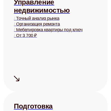
+
Сдаём быстро
Средний срок
поиска
арендатора
— 5 дней