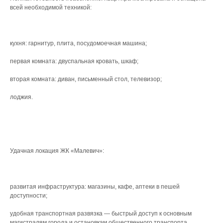
всей необходимой техникой:
кухня: гарнитур, плита, посудомоечная машина;
первая комната: двуспальная кровать, шкаф;
вторая комната: диван, письменный стол, телевизор;
лоджия.
Удачная локация ЖК «Малевич»:
развитая инфраструктура: магазины, кафе, аптеки в пешей
доступности;
удобная транспортная развязка — быстрый доступ к основным
магистралям города и остановкам общественного транспорта