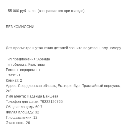
- 55 000 руб. залог (возвращается при выезде)
БЕЗ КОМИССИИ
Для просмотра и уточнения деталей звоните по указанному номеру.
Тип предложения: Аренда
Что мы делаем для
Тип объекта: Квартиры
собственников?
Ремонт: евроремонт
Этаж: 21
Комнат: 2
Адрес: Свердловская область, Екатеринбург, Трамвайный переулок,
2к3
Управление
Имя агента: Надежда Байшева
Телефон для связи: 79222126765
недвижимостью
Общая площадь: 60.7
/
Точный анализ рынка
Жилая площадь: 32
/
Организация ремонта
Площадь кухни: 12
/
Мебелировка квартиры под ключ
Этажность: 26
/
От 3 700 ₽