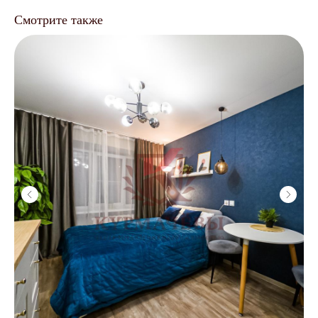
Смотрите также
Подготовка
к сдаче
/
Анализ рынка
/
Рекомендации по ремонту
/
Меблировка под ключ
/
От 5 000 ₽