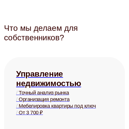
/
Анализ рынка
/
Рекомендации по ремонту
/
Меблировка под ключ
/
От 5 000 ₽
Юридическая
защита
/
Детально проработанные договоры
/
Представление в суде
/
Взыскание задолженностей
/
От 3 000 ₽