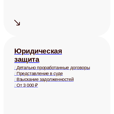
Сдаём быстро
Средний срок
поиска
арендатора
— 5 дней
Сдаём дорого
На 15-20% дороже, чем могли бы
сдать Вы, за счёт правильной
системы управления