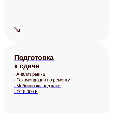
Купля и
продажа
/
Оценка стоимости
/
Поиск покупателей
/
Проверка юр. чистоты
/
От 2% от стоимости
+