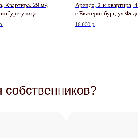
, Квартира, 29 м²,
Аренда, 2-к квартира, 4
инбург, улица
г Екатеринбург, ул Фед
онов, 15
Заостровского, 4
р.
18 000
р.
 собственников?