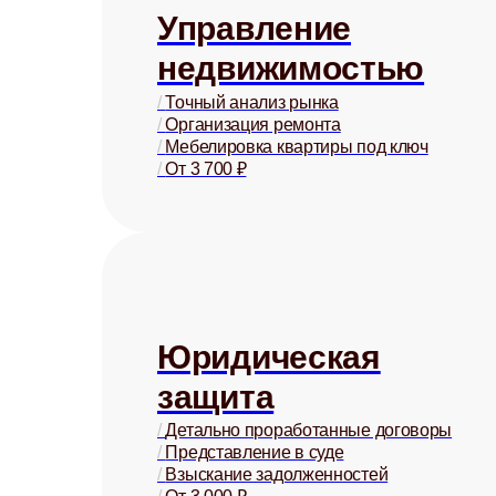
Управление
недвижимостью
/
Точный анализ рынка
/
Организация ремонта
/
Мебелировка квартиры под ключ
/
От 3 700 ₽
Юридическая
защита
/
Детально проработанные договоры
/
Представление в суде
/
Взыскание задолженностей