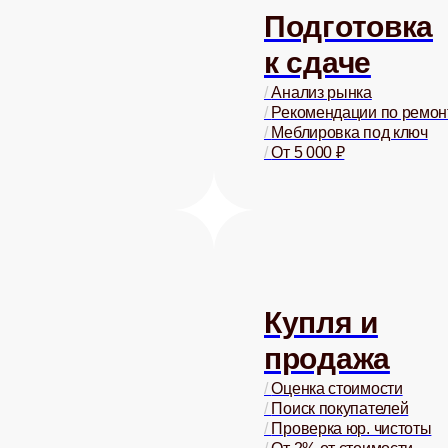
Подготовка
к сдаче
/
Анализ рынка
/
Рекомендации по ремон
/
Меблировка под ключ
/
От 5 000 ₽
Купля и
продажа
/
Оценка стоимости
/
Поиск покупателей
/
Проверка юр. чистоты