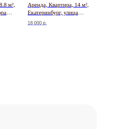
8.8 м²,
Аренда, Квартира, 14 м²,
ора
Екатеринбург, улица
Лодыгина, 15
18 000
р.