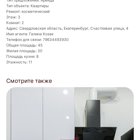
Тип предложения: Аренда
Тип объекта: Квартиры
Ремонт: косметический
Этаж: 3
Комнат: 2
Адрес: Свердловская область, Екатеринбург, Счастливая улица, 4
Имя агента: Галина Козак
Телефон для связи: 79634493930
Общая площадь: 45
Жилая площадь: 30
Что мы делаем для
Площадь кухни: 8
Этажность: 11
собственников?
Смотрите также
Управление
недвижимостью
/
Точный анализ рынка
/
Организация ремонта
/
Мебелировка квартиры под ключ
/
От 3 700 ₽