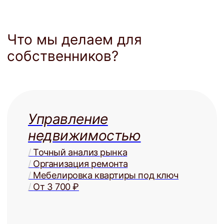
Юридическая
защита
/
Детально проработанные договоры
/
Представление в суде
/
Взыскание задолженностей
/
От 3 000 ₽
Купля и
продажа
/
Оценка стоимости
/
Поиск покупателей
/
Проверка юр. чистоты
/
От 2% от стоимости