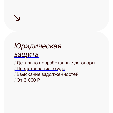
Сдаём дорого
На 15-20% дороже, чем могли бы
сдать Вы, за счёт правильной
системы управления
Сдаём
надёжно
Проверка арендаторов
по четырём параметрам
+ помощь в страховании