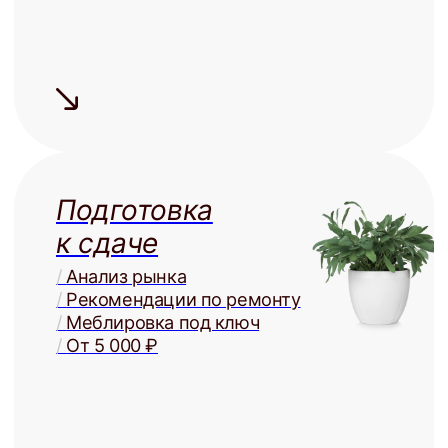
+
Сдаём быстро
Средний
срок поиска
арендатора
— 5 дней