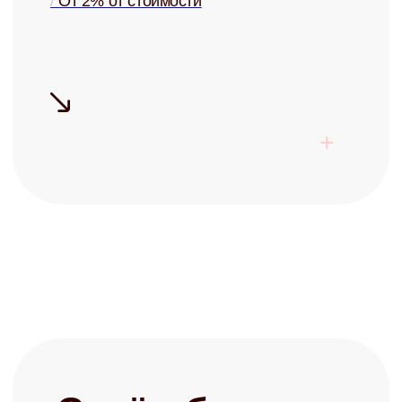
Готовы перестать
беспокоиться о своей
недвижимости?
Запишитесь на бесплатную
консультацию и узнайте о
возможностях управления
+7
Заполняя форму, я соглашаюсь с
политикой конфиденциальности
Записаться