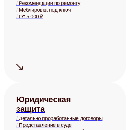
Сдаём быстро
Средний срок
поиска
арендатора
— 5 дней
Сдаём дорого
На 15-20% дороже, чем могли бы
сдать Вы, за счёт правильной
системы управления