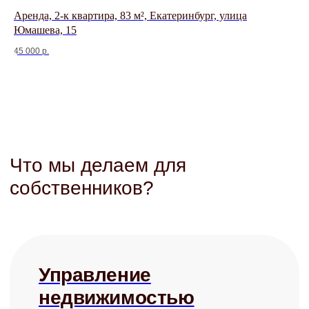
/
Рекомендации по ремонту
а
Аренда, 2-к квартира, 83 м², Екатеринбург, улица
Ар
/
Меблировка под ключ
/
От 5 000 ₽
Юмашева, 15
ул
45 000
р.
21 
Юридическая
защита
/
Детально проработанные договоры
/
Представление в суде
/
Взыскание задолженностей
/
От 3 000 ₽