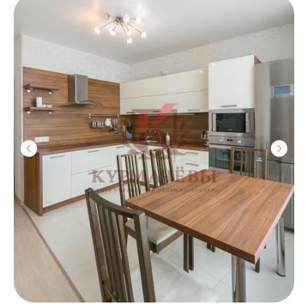
собственников?
Управление
недвижимостью
/
Точный анализ рынка
/
Организация ремонта
/
Мебелировка квартиры под ключ
/
От 3 700 ₽
Подготовка
к сдаче
/
Анализ рынка