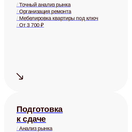
Купля и
продажа
/
Оценка стоимости
/
Поиск покупателей
/
Проверка юр. чистоты
/
От 2% от стоимости
+