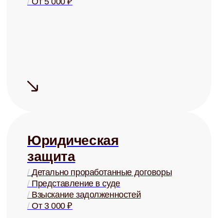
Сдаём быстро
Средний срок
поиска
арендатора
— 5 дней
Сдаём дорого
На 15-20% дороже, чем могли бы
сдать Вы, за счёт правильной
системы управления