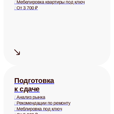
Купля и
продажа
/
Оценка стоимости
/
Поиск покупателей
/
Проверка юр. чистоты
/
От 2% от стоимости
+