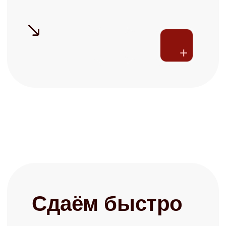
Готовы перестать
беспокоиться о своей
недвижимости?
Запишитесь на бесплатную
консультацию и узнайте о
возможностях управления
+7
Заполняя форму, я соглашаюсь с
политикой конфиденциальности
Записаться