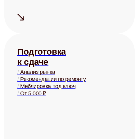
+
Сдаём быстро
Средний срок
поиска
арендатора
— 5 дней