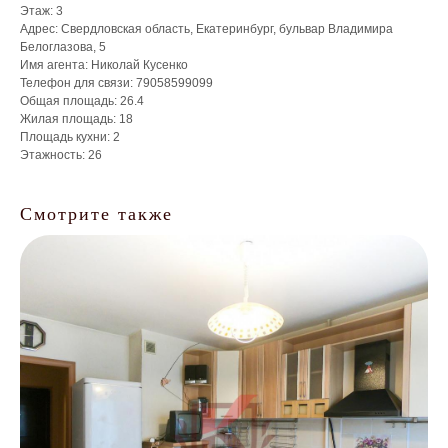
Этаж: 3
Адрес: Свердловская область, Екатеринбург, бульвар Владимира
Белоглазова, 5
Имя агента: Николай Кусенко
Телефон для связи: 79058599099
Общая площадь: 26.4
Жилая площадь: 18
Площадь кухни: 2
Что мы делаем для
Этажность: 26
собственников?
Смотрите также
Управление
недвижимостью
/
Точный анализ рынка
/
Организация ремонта
/
Мебелировка квартиры под ключ
/
От 3 700 ₽