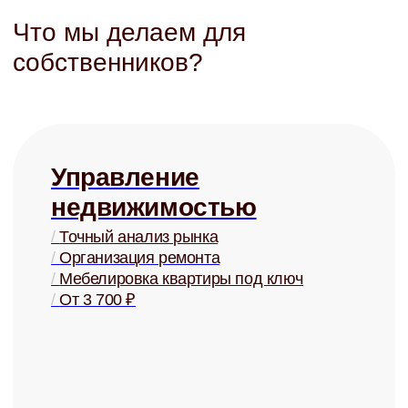
/
Детально проработанные договоры
/
Представление в суде
/
Взыскание задолженностей
/
От 3 000 ₽
Купля и
продажа
/
Оценка стоимости
/
Поиск покупателей
/
Проверка юр. чистоты
/
От 2% от стоимости