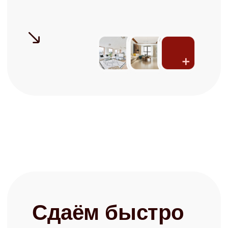
Узнать ценность Вашей квартиры
Готовы перестать
беспокоиться о своей
недвижимости?
Запишитесь на бесплатную
консультацию и узнайте о
возможностях управления