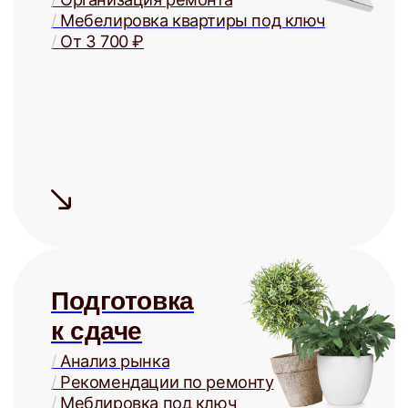
Юридическая
защита
/
Детально проработанные договоры
/
Представление в суде
/
Взыскание задолженностей
/
От 3 000 ₽
Купля и
продажа
/
Оценка стоимости
/
Поиск покупателей
/
Проверка юр. чистоты
/
От 2% от стоимости