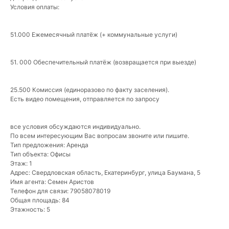
Условия оплаты:
51.000 Ежемесячный платёж (+ коммунальные услуги)
51. 000 Обеспечительный платёж (возвращается при выезде)
25.500 Комиссия (единоразово по факту заселения).
Есть видео помещения, отправляется по запросу
Что мы делаем для
собственников?
все условия обсуждаются индивидуально.
По всем интересующим Вас вопросам звоните или пишите.
Тип предложения: Аренда
Тип объекта: Офисы
Управление
Этаж: 1
Адрес: Свердловская область, Екатеринбург, улица Баумана, 5
недвижимостью
Имя агента: Семен Аристов
/
Точный анализ рынка
Телефон для связи: 79058078019
/
Организация ремонта
Общая площадь: 84
/
Мебелировка квартиры под ключ
Этажность: 5
/
От 3 700 ₽