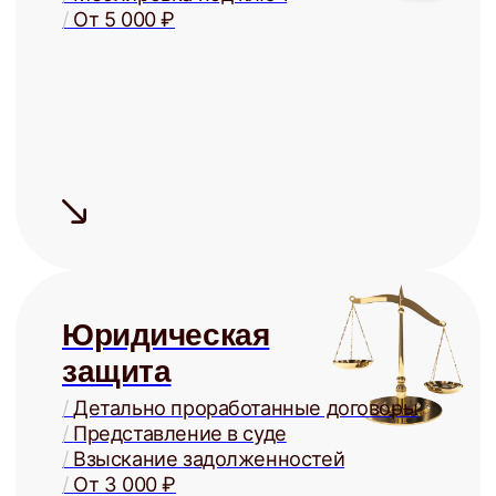
+
Сдаём быстро
Средний
срок поиска
арендатора
— 5 дней