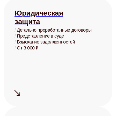
Сдаём дорого
На 15-20% дороже, чем могли бы
сдать Вы, за счёт правильной
системы управления
Сдаём надёжно
Проверка арендаторов по
четырём параметрам