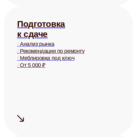
+
Сдаём быстро
Средний срок
поиска
арендатора
— 5 дней