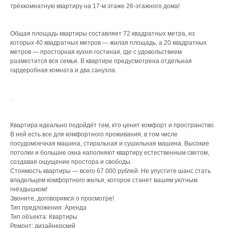
трёхкомнатную квартиру на 17-м этаже 26-этажного дома!
Общая площадь квартиры составляет 72 квадратных метра, из
которых 40 квадратных метров — жилая площадь, а 20 квадратных
метров — просторная кухня-гостиная, где с удовольствием
разместится вся семья. В квартире предусмотрена отдельная
гардеробная комната и два санузла.
.
Что мы делаем для
собственников?
Квартира идеально подойдёт тем, кто ценит комфорт и пространство.
В ней есть все для комфортного проживания, в том числе
посудомоечная машина, стиральная и сушильная машина. Высокие
потолки и большие окна наполняют квартиру естественным светом,
создавая ощущение простора и свободы.
Управление
Стоимость квартиры — всего 67 000 рублей. Не упустите шанс стать
недвижимостью
владельцем комфортного жилья, которое станет вашим уютным
гнёздышком!
/
Точный анализ рынка
Звоните, договоримся о просмотре!
/
Организация ремонта
Тип предложения: Аренда
/
Мебелировка квартиры под ключ
Тип объекта: Квартиры
/
От 3 700 ₽
Ремонт: дизайнерский