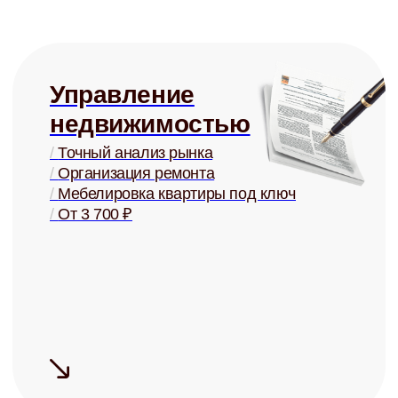
Юридическая
защита
/
Детально проработанные договоры
/
Представление в суде
/
Взыскание задолженностей
/
От 3 000 ₽
Купля и
продажа
/
Оценка стоимости
/
Поиск покупателей
/
Проверка юр. чистоты
/
От 2% от стоимости