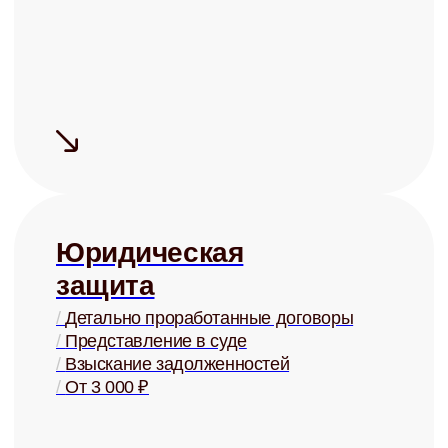
Сдаём быстро
Средний срок
поиска
арендатора
— 5 дней
Сдаём дорого
На 15-20% дороже, чем могли бы
сдать Вы, за счёт правильной
системы управления