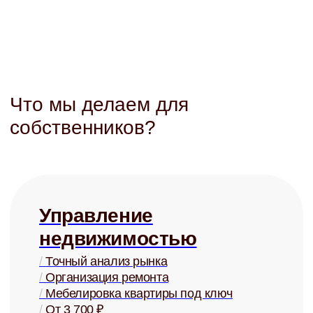
Юридическая
защита
/
Детально проработанные договоры
/
Представление в суде
/
Взыскание задолженностей
/
От 3 000 ₽