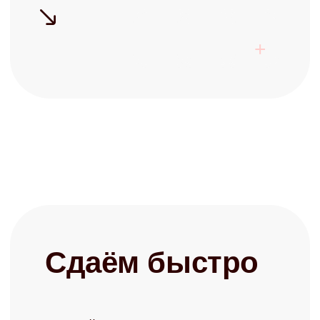
Готовы перестать
беспокоиться о своей
недвижимости?
Запишитесь на бесплатную
консультацию и узнайте о
возможностях управления
+7
Заполняя форму, я соглашаюсь с
политикой конфиденциальности
Записаться