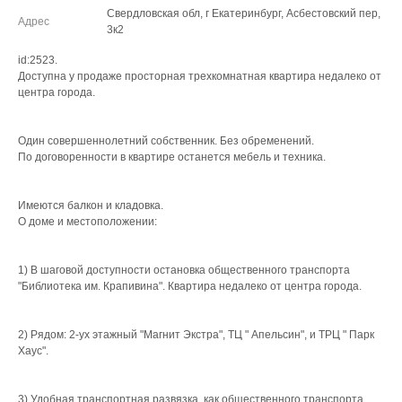
Свердловская обл, г Екатеринбург, Асбестовский пер,
Адрес
3к2
id:2523.
Доступна у продаже просторная трехкомнатная квартира недалеко от
центра города.
Один совершеннолетний собственник. Без обременений.
По договоренности в квартире останется мебель и техника.
Имеются балкон и кладовка.
О доме и местоположении:
1) В шаговой доступности остановка общественного транспорта
"Библиотека им. Крапивина". Квартира недалеко от центра города.
2) Рядом: 2-ух этажный "Магнит Экстра", ТЦ " Апельсин", и ТРЦ " Парк
Хаус".
3) Удобная транспортная развязка, как общественного транспорта,