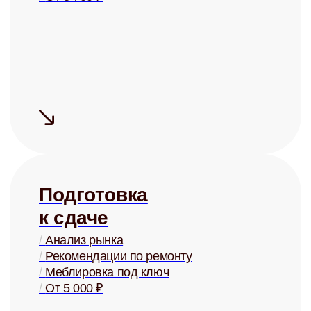
Купля и
продажа
/
Оценка стоимости
/
Поиск покупателей
/
Проверка юр. чистоты
/
От 2% от стоимости
+