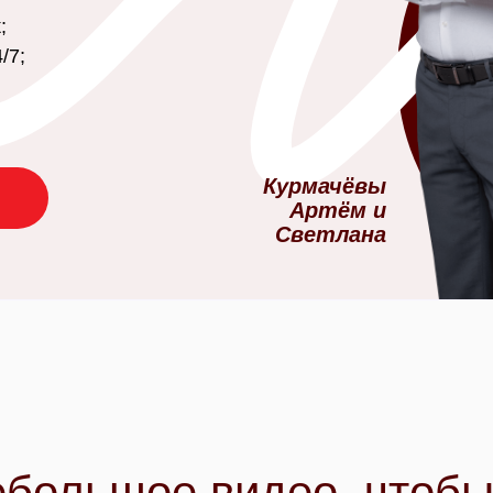
;
/7;
Курмачёвы
Артём и
Светлана
ебольшое видео, чтоб