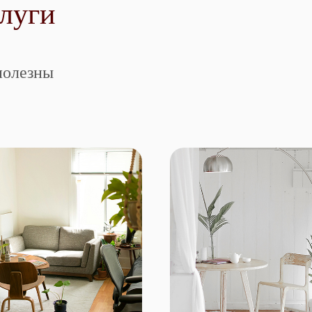
луги
полезны