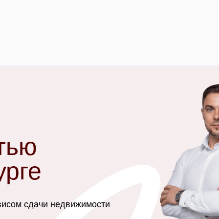
тью
урге
висом сдачи недвижимости